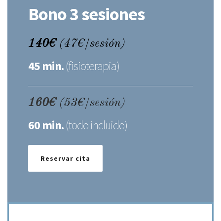
Bono 3 sesiones
140€
(47€/sesión)
45 min.
(fisioterapia)
160€
(53€/sesión)
60 min.
(todo incluido)
Reservar cita