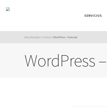
SERVICIOS
Altea Mondéjar
>
Clients
>
WordPress – Featured
WordPress –